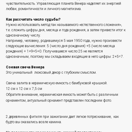
чувствительность. Управляющая планета Венера наделяет их энергией
любви, романтичности и личного магнетизма.
Как рассчитать число судьбы?
Нужно использовать метод так называемого «естественного сложения»,
т.е. сложить цифры дня, месяца и года рождения, а затем привести итог к
однозначному числу.
Например, человеку, родившемуся 5 мая 1950 года, нужно произвести
следующие вычисления: 5 (число дня рождения) +5 (число месяца
рождения) + 1+9+5+0. Получившееся число 25 не является
однозначным, поэтому мы складываем входящие в него цифры: 2+5=7.
Соевая свеча Венера
Это уникальный люксовый декор с глубоким смыслом.
Свеча залита в керамическую емкость с бамбуковой крышкой.
12 см х 12 см х 7,5 см
Обратите внимание, керамическая емкость может быть с различным
орнаментом, актуальный орнамент представлен последним фото.
2 деревянных фитиля при зажигании дает легкое потрескивание, как
будто вы оказались возле камина.