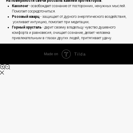
На поверхности свечи россыпь камней протекторов:
Кахолонг
- освобождает сознание от посторонних, ненужных мыслей.
Помогает сосредоточиться.
Розовый кварц
- защищает от дурного энергетического воздействия,
усиливает интуицию, помогает при медитации;
Горный хрусталь
- дарит своему владельцу чувство душевного
комфорта и равновесия, очищает сознание, делает человека
привлекательным в глазах других людей, притягивает удачу.
Tilda
Made on