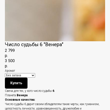
Число судьбы 6 "Венера"
2 799
р.
3 500
р.
Аромат
Купить
Свеча для тех, у кого число судьбы
6
.
Планета
Венера
Основные качества:
Число судьбы 6 дарит своим обладателям такие черты, как гуманизм,
целостность личности, уравновешенность, дружелюбие и